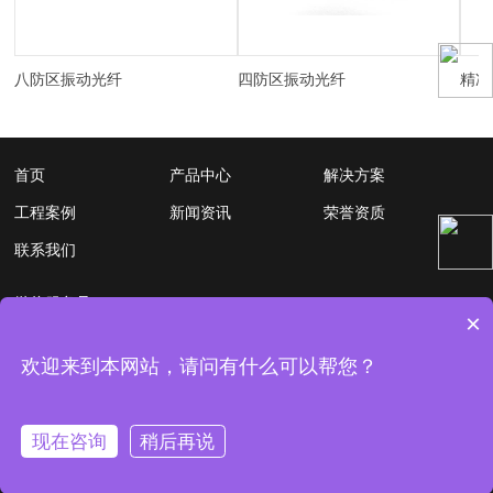
八防区振动光纤
四防区振动光纤
精准
首页
产品中心
解决方案
工程案例
新闻资讯
荣誉资质
联系我们
微信服务号
×
欢迎来到本网站，请问有什么可以帮您？
现在咨询
稍后再说
Copyright © 2022-
2026
山东智联安电子科技有限公司 All Rights
Reserved.