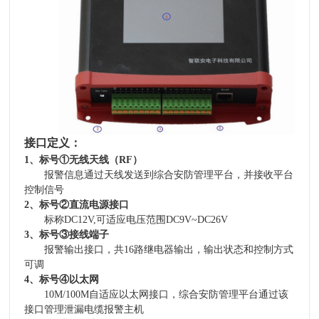
接口定义：
1、
标号
①无线天线（
RF
）
报警信息通过天线发送到综合安防管理平台，并接收平台
控制信号
2、
标号
②直流电源接口
标称
DC12V,
可适应电压范围
DC9V~DC26V
3、
标号
③接线端子
报警输出接口，共
16
路继电器输出，输出状态和控制方式
可调
4、
标号
④以太网
10M/100M
自适应以太网接口，综合安防管理平台通过该
接口管理泄漏电缆报警主机